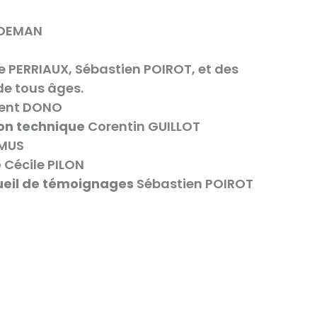
DEMAN
e PERRIAUX, Sébastien POIROT, et des
de tous âges.
ent DONO
ion technique
Corentin GUILLOT
YMUS
e
Cécile PILON
ueil de témoignages
Sébastien POIROT