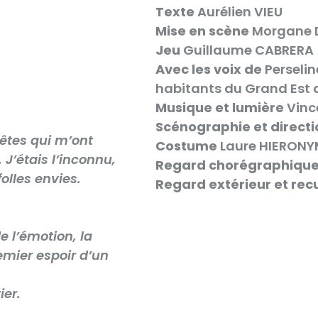
Texte
Aurélien VIEU
Mise en scène
Morgane 
Jeu
Guillaume CABRERA
Avec les voix de
Perselin
habitants du Grand Est 
Musique et lumière
Vinc
Scénographie et direct
têtes qui m’ont
Costume
Laure HIERON
J’étais l’inconnu,
Regard chorégraphiqu
folles envies.
Regard extérieur et rec
de l’émotion, la
remier espoir d’un
ier.